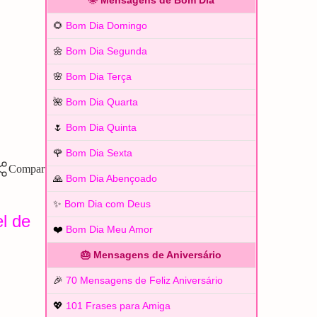
🌞 Mensagens de Bom Dia
🌻
Bom Dia Domingo
🌼
Bom Dia Segunda
🌸
Bom Dia Terça
🌺
Bom Dia Quarta
🌷
Bom Dia Quinta
🌹
Bom Dia Sexta
🙏
Bom Dia Abençoado
✨
Bom Dia com Deus
l de
❤️
Bom Dia Meu Amor
🎂 Mensagens de Aniversário
🎉
70 Mensagens de Feliz Aniversário
💖
101 Frases para Amiga