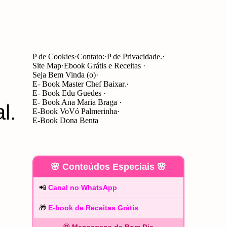
P de Cookies
Contato:
P de Privacidade.
Site Map
Ebook Grátis e Receitas
Seja Bem Vinda (o)
E- Book Master Chef Baixar.
E- Book Edu Guedes
E- Book Ana Maria Braga
l.
E-Book VoVó Palmerinha
E-Book Dona Benta
🌸 Conteúdos Especiais 🌸
📲
Canal no WhatsApp
🎁
E-book de Receitas Grátis