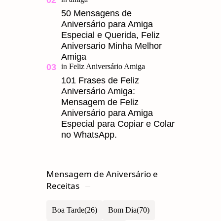
para um Amigo. Feliz Aniversário
Meu Querido, u ma grande amizade
50 Mensagens de
Aniversário para Amiga
é um presente pre…
Especial e Querida, Feliz
Aniversario Minha Melhor
Amiga
101 Frases de Feliz
Aniversário Amiga:
Mensagem de Feliz
Aniversário para Amiga
Especial para Copiar e Colar
no WhatsApp.
Mensagem de Aniversário e
Receitas
Boa Tarde
Bom Dia