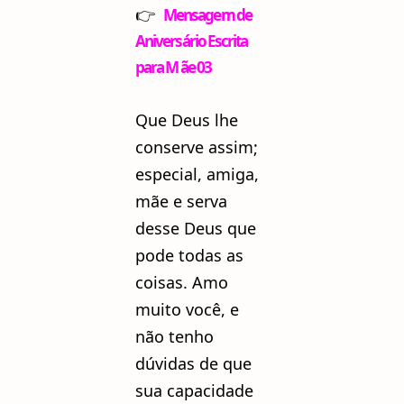
👉
Mensagem de
Aniversário Escrita
para M ãe 03
Que Deus lhe
conserve assim;
especial, amiga,
mãe e serva
desse Deus que
pode todas as
coisas. Amo
muito você, e
não tenho
dúvidas de que
sua capacidade