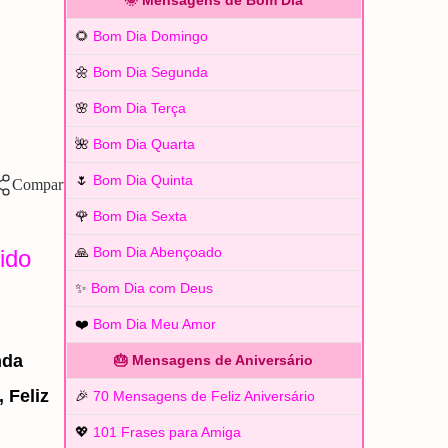
🌞 Mensagens de Bom Dia
🌻
Bom Dia Domingo
🌼
Bom Dia Segunda
🌸
Bom Dia Terça
🌺
Bom Dia Quarta
🌷
Bom Dia Quinta
🌹
Bom Dia Sexta
🙏
Bom Dia Abençoado
ido
✨
Bom Dia com Deus
❤️
Bom Dia Meu Amor
nda
🎂 Mensagens de Aniversário
 Feliz
🎉
70 Mensagens de Feliz Aniversário
💖
101 Frases para Amiga