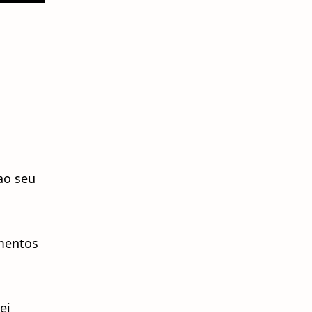
ao seu
omentos
ei