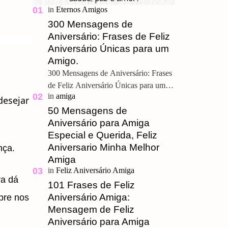
300 Mensagens de
Aniversário: Frases de Feliz
Aniversário Únicas para um
Amigo.
300 Mensagens de Aniversário: Frases
de Feliz Aniversário Únicas para um
Amigo. Feliz Aniversário Meu
desejar
Querido, u ma grande amizade é um
50 Mensagens de
presente pre…
Aniversário para Amiga
Especial e Querida, Feliz
Aniversario Minha Melhor
nça.
Amiga
ra dá
101 Frases de Feliz
Aniversário Amiga:
pre nos
Mensagem de Feliz
Aniversário para Amiga