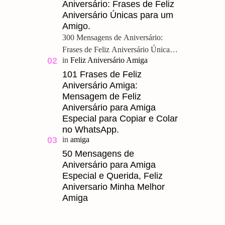
Aniversário: Frases de Feliz
Aniversário Únicas para um
Amigo.
300 Mensagens de Aniversário:
Frases de Feliz Aniversário Únicas
para um Amigo. Feliz Aniversário
Meu Querido, u ma grande amizade
101 Frases de Feliz
Aniversário Amiga:
é um presente pre…
Mensagem de Feliz
Aniversário para Amiga
Especial para Copiar e Colar
no WhatsApp.
50 Mensagens de
Aniversário para Amiga
Especial e Querida, Feliz
Aniversario Minha Melhor
Amiga