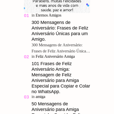
300 Mensagens de
Aniversário: Frases de Feliz
Aniversário Únicas para um
Amigo.
300 Mensagens de Aniversário:
Frases de Feliz Aniversário Únicas
para um Amigo. Feliz Aniversário
Meu Querido, u ma grande amizade
101 Frases de Feliz
Aniversário Amiga:
é um presente pre…
Mensagem de Feliz
Aniversário para Amiga
Especial para Copiar e Colar
no WhatsApp.
50 Mensagens de
Aniversário para Amiga