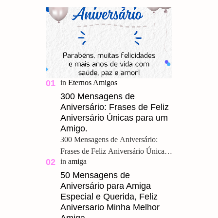
300 Mensagens de
Aniversário: Frases de Feliz
Aniversário Únicas para um
Amigo.
300 Mensagens de Aniversário:
Frases de Feliz Aniversário Únicas
para um Amigo. Feliz Aniversário
Meu Querido, u ma grande amizade
50 Mensagens de
Aniversário para Amiga
é um presente pre…
Especial e Querida, Feliz
Aniversario Minha Melhor
Amiga