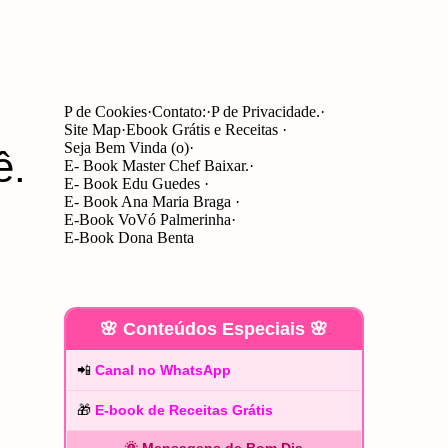
P de Cookies
Contato:
P de Privacidade.
Site Map
Ebook Grátis e Receitas
Seja Bem Vinda (o)
ê.
E- Book Master Chef Baixar.
E- Book Edu Guedes
E- Book Ana Maria Braga
E-Book VoVó Palmerinha
E-Book Dona Benta
🌸 Conteúdos Especiais 🌸
📲
Canal no WhatsApp
🎁
E-book de Receitas Grátis