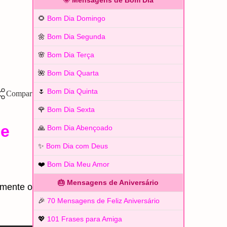
🌞 Mensagens de Bom Dia
🌻
Bom Dia Domingo
🌼
Bom Dia Segunda
🌸
Bom Dia Terça
🌺
Bom Dia Quarta
🌷
Bom Dia Quinta
🌹
Bom Dia Sexta
ue
🙏
Bom Dia Abençoado
✨
Bom Dia com Deus
❤️
Bom Dia Meu Amor
🎂 Mensagens de Aniversário
amente o
🎉
70 Mensagens de Feliz Aniversário
💖
101 Frases para Amiga