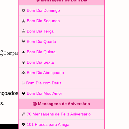
🌞 Mensagens de Bom Dia
🌻
Bom Dia Domingo
🌼
Bom Dia Segunda
🌸
Bom Dia Terça
🌺
Bom Dia Quarta
🌷
Bom Dia Quinta
🌹
Bom Dia Sexta
🙏
Bom Dia Abençoado
✨
Bom Dia com Deus
ençoados
❤️
Bom Dia Meu Amor
os.
🎂 Mensagens de Aniversário
🎉
70 Mensagens de Feliz Aniversário
💖
101 Frases para Amiga