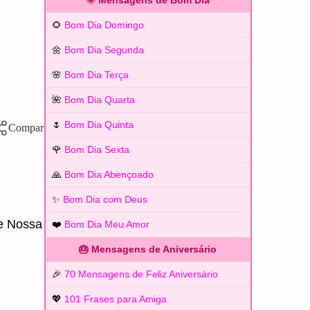
🌞 Mensagens de Bom Dia
🌻
Bom Dia Domingo
🌼
Bom Dia Segunda
🌸
Bom Dia Terça
🌺
Bom Dia Quarta
🌷
Bom Dia Quinta
🌹
Bom Dia Sexta
🙏
Bom Dia Abençoado
✨
Bom Dia com Deus
e Nossa
❤️
Bom Dia Meu Amor
🎂 Mensagens de Aniversário
🎉
70 Mensagens de Feliz Aniversário
💖
101 Frases para Amiga