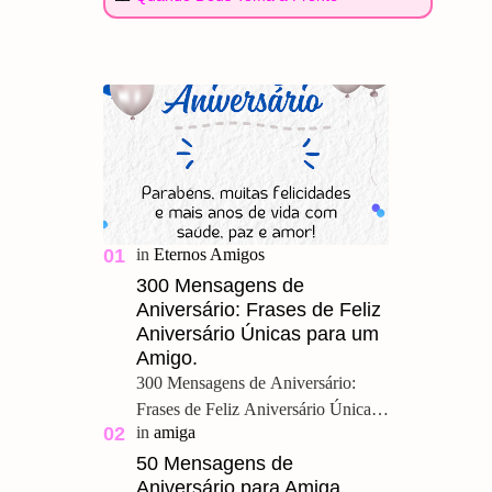
300 Mensagens de
Aniversário: Frases de Feliz
Aniversário Únicas para um
Amigo.
300 Mensagens de Aniversário:
Frases de Feliz Aniversário Únicas
para um Amigo. Feliz Aniversário
Meu Querido, u ma grande amizade
50 Mensagens de
Aniversário para Amiga
é um presente pre…