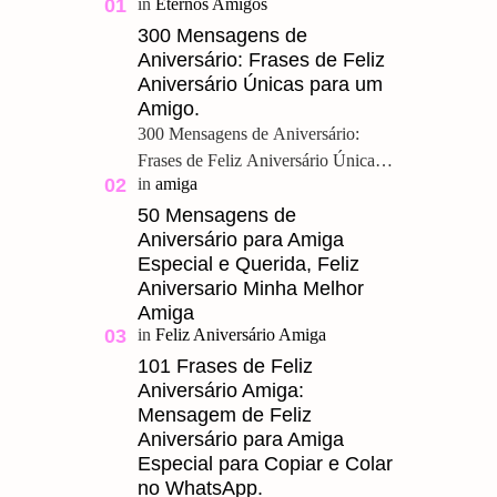
300 Mensagens de
Aniversário: Frases de Feliz
Aniversário Únicas para um
Amigo.
300 Mensagens de Aniversário:
Frases de Feliz Aniversário Únicas
para um Amigo. Feliz Aniversário
Meu Querido, u ma grande amizade
50 Mensagens de
Aniversário para Amiga
é um presente pre…
Especial e Querida, Feliz
Aniversario Minha Melhor
Amiga
101 Frases de Feliz
Aniversário Amiga:
Mensagem de Feliz
Aniversário para Amiga
Especial para Copiar e Colar
no WhatsApp.