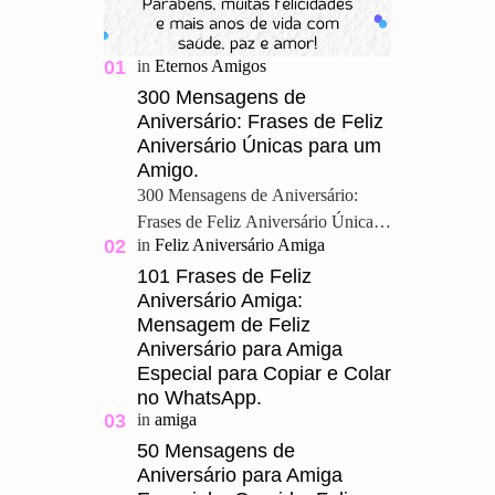
300 Mensagens de
Aniversário: Frases de Feliz
Aniversário Únicas para um
Amigo.
300 Mensagens de Aniversário:
Frases de Feliz Aniversário Únicas
para um Amigo. Feliz Aniversário
Meu Querido, u ma grande amizade
101 Frases de Feliz
Aniversário Amiga:
é um presente pre…
Mensagem de Feliz
Aniversário para Amiga
Especial para Copiar e Colar
no WhatsApp.
50 Mensagens de
Aniversário para Amiga