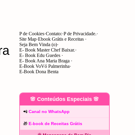
P de Cookies
Contato:
P de Privacidade.
Site Map
Ebook Grátis e Receitas
Seja Bem Vinda (o)
ra
E- Book Master Chef Baixar.
E- Book Edu Guedes
E- Book Ana Maria Braga
E-Book VoVó Palmerinha
E-Book Dona Benta
🌸 Conteúdos Especiais 🌸
📲
Canal no WhatsApp
🎁
E-book de Receitas Grátis