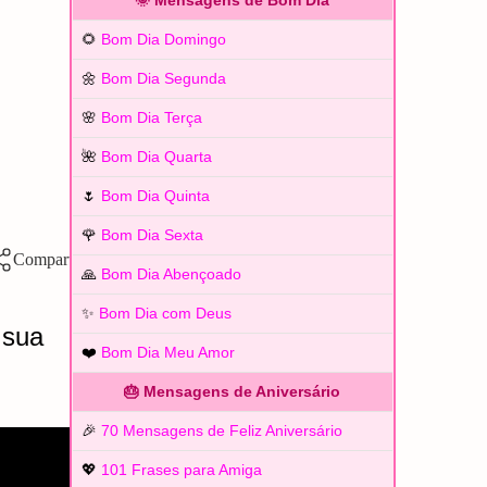
🌞 Mensagens de Bom Dia
🌻
Bom Dia Domingo
🌼
Bom Dia Segunda
🌸
Bom Dia Terça
🌺
Bom Dia Quarta
🌷
Bom Dia Quinta
🌹
Bom Dia Sexta
🙏
Bom Dia Abençoado
✨
Bom Dia com Deus
 sua
❤️
Bom Dia Meu Amor
🎂 Mensagens de Aniversário
🎉
70 Mensagens de Feliz Aniversário
💖
101 Frases para Amiga