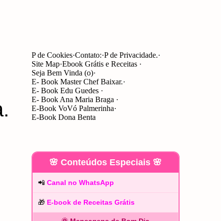
P de Cookies
Contato:
P de Privacidade.
Site Map
Ebook Grátis e Receitas
Seja Bem Vinda (o)
E- Book Master Chef Baixar.
E- Book Edu Guedes
E- Book Ana Maria Braga
.
E-Book VoVó Palmerinha
E-Book Dona Benta
🌸 Conteúdos Especiais 🌸
📲
Canal no WhatsApp
🎁
E-book de Receitas Grátis