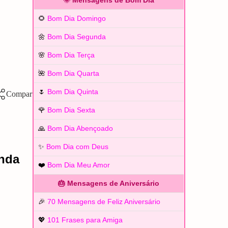
🌞 Mensagens de Bom Dia
🌻
Bom Dia Domingo
🌼
Bom Dia Segunda
🌸
Bom Dia Terça
🌺
Bom Dia Quarta
🌷
Bom Dia Quinta
🌹
Bom Dia Sexta
🙏
Bom Dia Abençoado
✨
Bom Dia com Deus
inda
❤️
Bom Dia Meu Amor
🎂 Mensagens de Aniversário
🎉
70 Mensagens de Feliz Aniversário
💖
101 Frases para Amiga