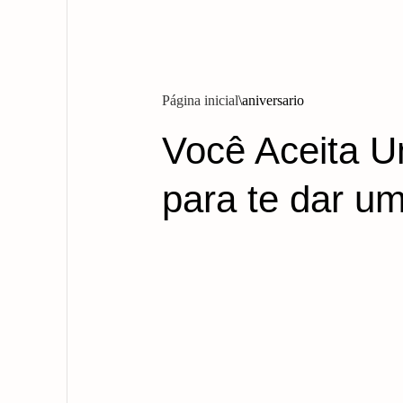
Página inicial
aniversario
Você Aceita U
para te dar u