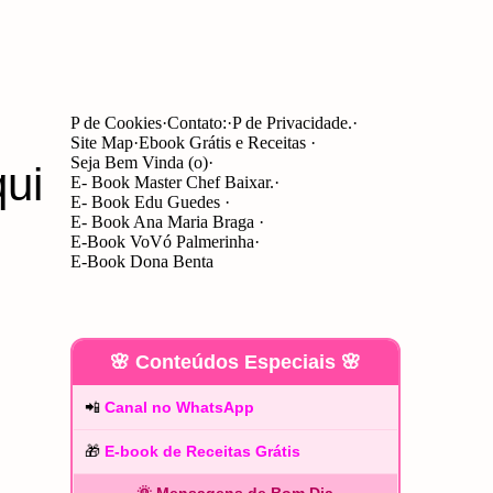
P de Cookies
Contato:
P de Privacidade.
Site Map
Ebook Grátis e Receitas
Seja Bem Vinda (o)
ui
E- Book Master Chef Baixar.
E- Book Edu Guedes
E- Book Ana Maria Braga
E-Book VoVó Palmerinha
E-Book Dona Benta
🌸 Conteúdos Especiais 🌸
📲
Canal no WhatsApp
🎁
E-book de Receitas Grátis