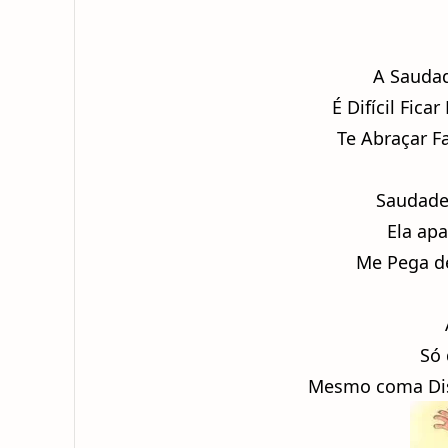
A Saudad
É Difícil Fic
Te Abraçar Fa
Saudade 
Ela ap
Me Pega de
Só 
Mesmo coma Dis