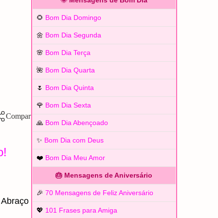
🌞 Mensagens de Bom Dia
🌻
Bom Dia Domingo
🌼
Bom Dia Segunda
🌸
Bom Dia Terça
🌺
Bom Dia Quarta
🌷
Bom Dia Quinta
🌹
Bom Dia Sexta
🙏
Bom Dia Abençoado
✨
Bom Dia com Deus
o!
❤️
Bom Dia Meu Amor
🎂 Mensagens de Aniversário
🎉
70 Mensagens de Feliz Aniversário
 Abraço
💖
101 Frases para Amiga