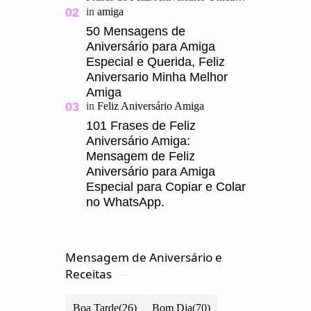
para um Amigo. Feliz Aniversário
Meu Querido, u ma grande amizade
50 Mensagens de
Aniversário para Amiga
é um presente pre…
Especial e Querida, Feliz
Aniversario Minha Melhor
Amiga
101 Frases de Feliz
Aniversário Amiga:
Mensagem de Feliz
Aniversário para Amiga
Especial para Copiar e Colar
no WhatsApp.
Mensagem de Aniversário e
Receitas
Boa Tarde
Bom Dia