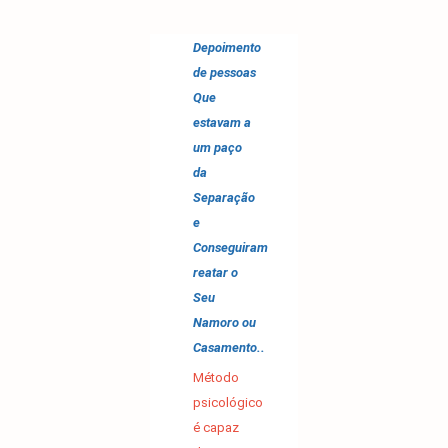
Depoimento
de pessoas
Que
estavam a
um paço
da
Separação
e
Conseguiram
reatar o
Seu
Namoro ou
Casamento..
Método
psicológico
é capaz