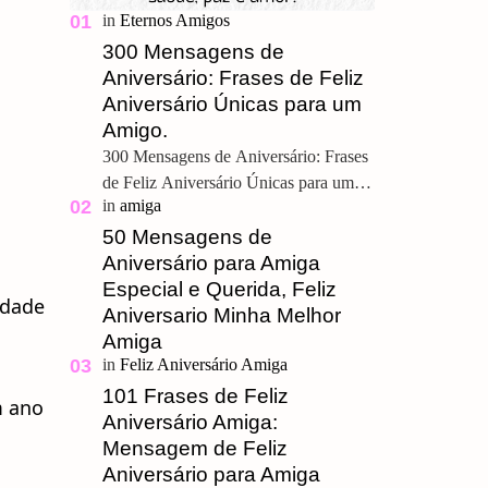
300 Mensagens de
Aniversário: Frases de Feliz
Aniversário Únicas para um
Amigo.
300 Mensagens de Aniversário: Frases
de Feliz Aniversário Únicas para um
Amigo. Feliz Aniversário Meu
Querido, u ma grande amizade é um
50 Mensagens de
presente pre…
Aniversário para Amiga
Especial e Querida, Feliz
idade
Aniversario Minha Melhor
Amiga
101 Frases de Feliz
m ano
Aniversário Amiga:
Mensagem de Feliz
Aniversário para Amiga