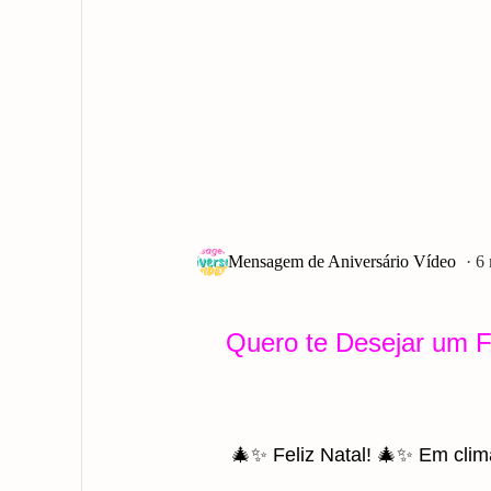
6
Quero te Desejar um F
🎄✨ Feliz Natal! 🎄✨ Em clim