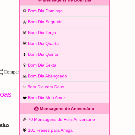
🌞 Mensagens de Bom Dia
🌻
Bom Dia Domingo
🌼
Bom Dia Segunda
🌸
Bom Dia Terça
🌺
Bom Dia Quarta
🌷
Bom Dia Quinta
🌹
Bom Dia Sexta
🙏
Bom Dia Abençoado
✨
Bom Dia com Deus
Boas
❤️
Bom Dia Meu Amor
🎂 Mensagens de Aniversário
🎉
70 Mensagens de Feliz Aniversário
ndas
💖
101 Frases para Amiga