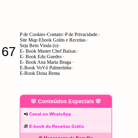
P de Cookies
Contato:
P de Privacidade.
Site Map
Ebook Grátis e Receitas
Seja Bem Vinda (o)
 67
E- Book Master Chef Baixar.
E- Book Edu Guedes
E- Book Ana Maria Braga
E-Book VoVó Palmerinha
E-Book Dona Benta
🌸 Conteúdos Especiais 🌸
📲
Canal no WhatsApp
🎁
E-book de Receitas Grátis