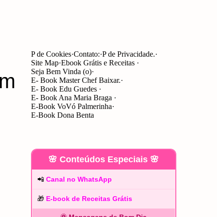
P de Cookies
Contato:
P de Privacidade.
Site Map
Ebook Grátis e Receitas
Seja Bem Vinda (o)
em
E- Book Master Chef Baixar.
E- Book Edu Guedes
E- Book Ana Maria Braga
E-Book VoVó Palmerinha
E-Book Dona Benta
🌸 Conteúdos Especiais 🌸
📲
Canal no WhatsApp
🎁
E-book de Receitas Grátis