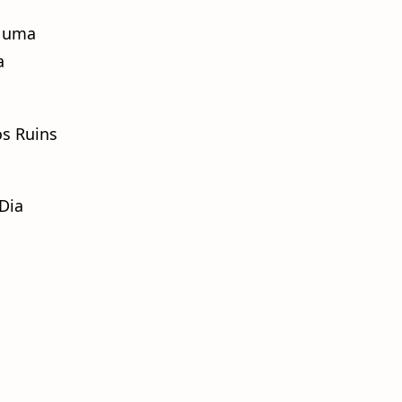
r uma
a
os Ruins
Dia