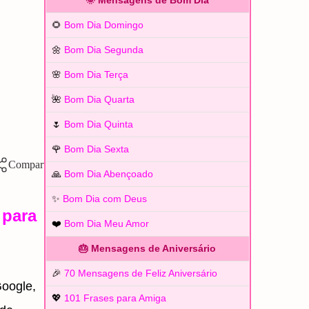
🌞 Mensagens de Bom Dia
🌻
Bom Dia Domingo
🌼
Bom Dia Segunda
🌸
Bom Dia Terça
🌺
Bom Dia Quarta
🌷
Bom Dia Quinta
🌹
Bom Dia Sexta
🙏
Bom Dia Abençoado
✨
Bom Dia com Deus
 para
❤️
Bom Dia Meu Amor
🎂 Mensagens de Aniversário
🎉
70 Mensagens de Feliz Aniversário
oogle,
💖
101 Frases para Amiga