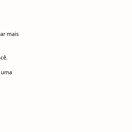
rar mais
cê.
é uma