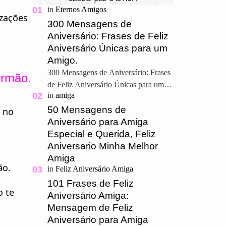
izações
300 Mensagens de
Aniversário: Frases de Feliz
Aniversário Únicas para um
Amigo.
300 Mensagens de Aniversário: Frases
Irmão
.
de Feliz Aniversário Únicas para um
Amigo. Feliz Aniversário Meu
Querido, u ma grande amizade é um
50 Mensagens de
 no
presente pre…
Aniversário para Amiga
Especial e Querida, Feliz
Aniversario Minha Melhor
Amiga
ão.
101 Frases de Feliz
o te
Aniversário Amiga:
Mensagem de Feliz
Aniversário para Amiga