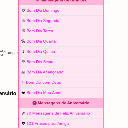
🌞 Mensagens de Bom Dia
🌻
Bom Dia Domingo
🌼
Bom Dia Segunda
🌸
Bom Dia Terça
🌺
Bom Dia Quarta
🌷
Bom Dia Quinta
🌹
Bom Dia Sexta
🙏
Bom Dia Abençoado
✨
Bom Dia com Deus
❤️
Bom Dia Meu Amor
ersário
🎂 Mensagens de Aniversário
🎉
70 Mensagens de Feliz Aniversário
💖
101 Frases para Amiga